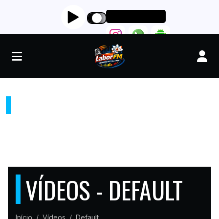
RADIO LABORFM
"LEVANDO PAZ FÉ E AMOR"
VÍDEOS - DEFAULT
Início
Vídeos
Default