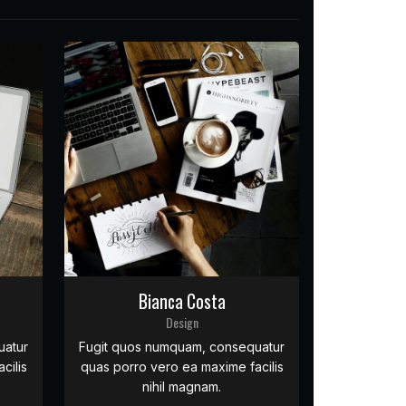
Bianca Costa
Design
uatur
Fugit quos numquam, consequatur
cilis
quas porro vero ea maxime facilis
nihil magnam.