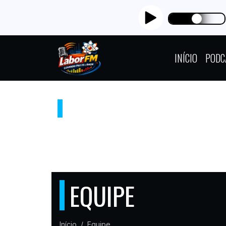
INÍCIO
PODC
RADIO LABORFM
"LEVANDO PAZ FÉ E AMOR"
EQUIPE
Início
Equipe