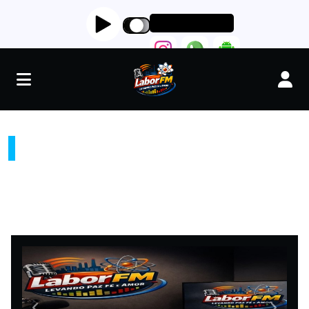
RADIO LABORFM
"LEVANDO PAZ FÉ E AMOR"
RÁDIO LABORFM