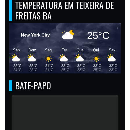
TEMPERATURA EM TEIXEIRA DE
FREITAS BA
25°C
New York City
Sáb
Dom
Seg
Ter
Qua
Qui
Sex
33°C
33°C
31°C
33°C
32°C
33°C
32°C
24°C
23°C
21°C
25°C
23°C
25°C
23°C
BATE-PAPO